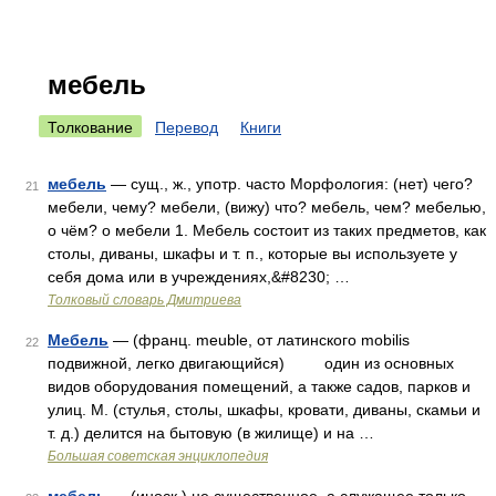
мебель
Толкование
Перевод
Книги
мебель
— сущ., ж., употр. часто Морфология: (нет) чего?
21
мебели, чему? мебели, (вижу) что? мебель, чем? мебелью,
о чём? о мебели 1. Мебель состоит из таких предметов, как
столы, диваны, шкафы и т. п., которые вы используете у
себя дома или в учреждениях,&#8230; …
Толковый словарь Дмитриева
Мебель
— (франц. meuble, от латинского mobilis
22
подвижной, легко двигающийся) один из основных
видов оборудования помещений, а также садов, парков и
улиц. М. (стулья, столы, шкафы, кровати, диваны, скамьи и
т. д.) делится на бытовую (в жилище) и на …
Большая советская энциклопедия