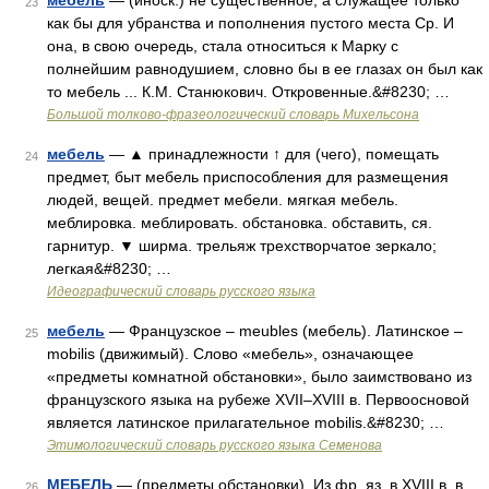
мебель
— (иноск.) не существенное, а служащее только
23
как бы для убранства и пополнения пустого места Ср. И
она, в свою очередь, стала относиться к Марку с
полнейшим равнодушием, словно бы в ее глазах он был как
то мебель ... К.М. Станюкович. Откровенные.&#8230; …
Большой толково-фразеологический словарь Михельсона
мебель
— ▲ принадлежности ↑ для (чего), помещать
24
предмет, быт мебель приспособления для размещения
людей, вещей. предмет мебели. мягкая мебель.
меблировка. меблировать. обстановка. обставить, ся.
гарнитур. ▼ ширма. трельяж трехстворчатое зеркало;
легкая&#8230; …
Идеографический словарь русского языка
мебель
— Французское – meubles (мебель). Латинское –
25
mobilis (движимый). Слово «мебель», означающее
«предметы комнатной обстановки», было заимствовано из
французского языка на рубеже XVII–XVIII в. Первоосновой
является латинское прилагательное mobilis.&#8230; …
Этимологический словарь русского языка Семенова
МЕБЕЛЬ
— (предметы обстановки). Из фр. яз. в XVIII в. в
26