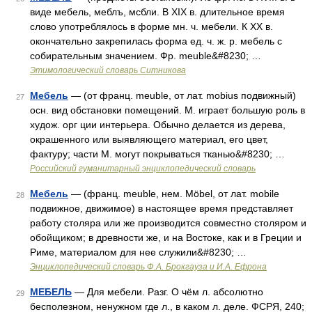
виде мебель, меблъ, мсбли. В XIX в. длительное время
слово употреблялось в форме мн. ч. мебели. К XX в.
окончательно закрепилась форма ед. ч. ж. р. мебель с
собирательным значением. Фр. meuble&#8230; …
Этимологический словарь Ситникова
Мебель
— (от франц. meuble, от лат. mobius подвижный)
27
осн. вид обстановки помещений. М. играет большую роль в
худож. орг ции интерьера. Обычно делается из дерева,
окрашенного или выявляющего материал, его цвет,
фактуру; части М. могут покрываться тканью&#8230; …
Российский гуманитарный энциклопедический словарь
Мебель
— (франц. meuble, нем. Möbel, от лат. mobile
28
подвижное, движимое) в настоящее время представляет
работу столяра или же производится совместно столяром и
обойщиком; в древности же, и на Востоке, как и в Греции и
Риме, материалом для нее служили&#8230; …
Энциклопедический словарь Ф.А. Брокгауза и И.А. Ефрона
МЕБЕЛЬ
— Для мебели. Разг. О чём л. абсолютно
29
бесполезном, ненужном где л., в каком л. деле. ФСРЯ, 240;