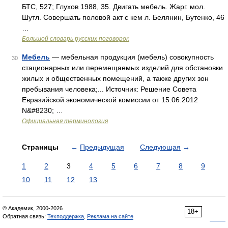
БТС, 527; Глухов 1988, 35. Двигать мебель. Жарг. мол.
Шутл. Совершать половой акт с кем л. Белянин, Бутенко, 46
…
Большой словарь русских поговорок
Мебель
— мебельная продукция (мебель) совокупность
30
стационарных или перемещаемых изделий для обстановки
жилых и общественных помещений, а также других зон
пребывания человека;... Источник: Решение Совета
Евразийской экономической комиссии от 15.06.2012
N&#8230; …
Официальная терминология
Страницы
←
Предыдущая
Следующая
→
1
2
3
4
5
6
7
8
9
10
11
12
13
© Академик, 2000-2026
18+
Обратная связь:
Техподдержка
,
Реклама на сайте